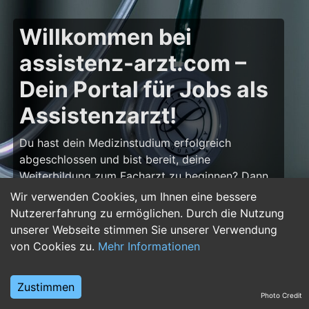
Willkommen bei
assistenz-arzt.com –
Dein Portal für Jobs als
Assistenzarzt!
Du hast dein Medizinstudium erfolgreich
abgeschlossen und bist bereit, deine
Weiterbildung zum Facharzt zu beginnen? Dann
bist du auf
assistenz-arzt.com
genau richtig!
Wir verwenden Cookies, um Ihnen eine bessere
Hier findest du zahlreiche Stellenangebote für
Nutzererfahrung zu ermöglichen. Durch die Nutzung
Assistenzärzte in allen Fachrichtungen – von der
unserer Webseite stimmen Sie unserer Verwendung
Inneren Medizin über die Chirurgie bis hin zur
von Cookies zu.
Mehr Informationen
Pädiatrie, Psychiatrie und Anästhesiologie. Starte
deine Karriere im Arztberuf und finde die
Zustimmen
passende Klinik oder Praxis für deinen nächsten
Photo Credit
Karriereschritt.