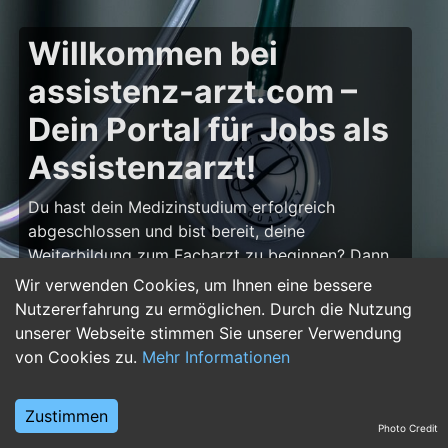
Willkommen bei
assistenz-arzt.com –
Dein Portal für Jobs als
Assistenzarzt!
Du hast dein Medizinstudium erfolgreich
abgeschlossen und bist bereit, deine
Weiterbildung zum Facharzt zu beginnen? Dann
bist du auf
assistenz-arzt.com
genau richtig!
Wir verwenden Cookies, um Ihnen eine bessere
Hier findest du zahlreiche Stellenangebote für
Nutzererfahrung zu ermöglichen. Durch die Nutzung
Assistenzärzte in allen Fachrichtungen – von der
unserer Webseite stimmen Sie unserer Verwendung
Inneren Medizin über die Chirurgie bis hin zur
von Cookies zu.
Mehr Informationen
Pädiatrie, Psychiatrie und Anästhesiologie. Starte
deine Karriere im Arztberuf und finde die
Zustimmen
passende Klinik oder Praxis für deinen nächsten
Photo Credit
Karriereschritt.