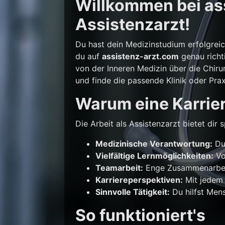
Willkommen bei ass
Assistenzarzt!
Du hast dein Medizinstudium erfolgrei
du auf
assistenz-arzt.com
genau richti
von der Inneren Medizin über die Chirur
und finde die passende Klinik oder Prax
Warum eine Karrier
Die Arbeit als Assistenzarzt bietet di
Medizinische Verantwortung:
Du 
Vielfältige Lernmöglichkeiten:
Vo
Teamarbeit:
Enge Zusammenarbeit
Karriereperspektiven:
Mit jedem 
Sinnvolle Tätigkeit:
Du hilfst Mens
So funktioniert's