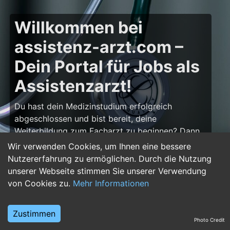
Willkommen bei
assistenz-arzt.com –
Dein Portal für Jobs als
Assistenzarzt!
Du hast dein Medizinstudium erfolgreich
abgeschlossen und bist bereit, deine
Weiterbildung zum Facharzt zu beginnen? Dann
bist du auf
assistenz-arzt.com
genau richtig!
Wir verwenden Cookies, um Ihnen eine bessere
Hier findest du zahlreiche Stellenangebote für
Nutzererfahrung zu ermöglichen. Durch die Nutzung
Assistenzärzte in allen Fachrichtungen – von der
unserer Webseite stimmen Sie unserer Verwendung
Inneren Medizin über die Chirurgie bis hin zur
von Cookies zu.
Mehr Informationen
Pädiatrie, Psychiatrie und Anästhesiologie. Starte
deine Karriere im Arztberuf und finde die
Zustimmen
passende Klinik oder Praxis für deinen nächsten
Photo Credit
Karriereschritt.