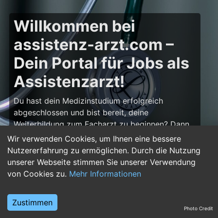
Willkommen bei
assistenz-arzt.com –
Dein Portal für Jobs als
Assistenzarzt!
Du hast dein Medizinstudium erfolgreich
abgeschlossen und bist bereit, deine
Weiterbildung zum Facharzt zu beginnen? Dann
bist du auf
assistenz-arzt.com
genau richtig!
Wir verwenden Cookies, um Ihnen eine bessere
Hier findest du zahlreiche Stellenangebote für
Nutzererfahrung zu ermöglichen. Durch die Nutzung
Assistenzärzte in allen Fachrichtungen – von der
unserer Webseite stimmen Sie unserer Verwendung
Inneren Medizin über die Chirurgie bis hin zur
von Cookies zu.
Mehr Informationen
Pädiatrie, Psychiatrie und Anästhesiologie. Starte
deine Karriere im Arztberuf und finde die
Zustimmen
passende Klinik oder Praxis für deinen nächsten
Photo Credit
Karriereschritt.