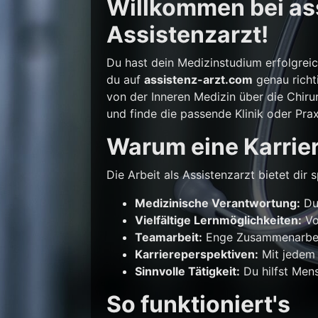
Willkommen bei ass
Assistenzarzt!
Du hast dein Medizinstudium erfolgrei
du auf
assistenz-arzt.com
genau richti
von der Inneren Medizin über die Chirur
und finde die passende Klinik oder Prax
Warum eine Karrier
Die Arbeit als Assistenzarzt bietet di
Medizinische Verantwortung:
Du 
Vielfältige Lernmöglichkeiten:
Vo
Teamarbeit:
Enge Zusammenarbeit
Karriereperspektiven:
Mit jedem 
Sinnvolle Tätigkeit:
Du hilfst Mens
So funktioniert's