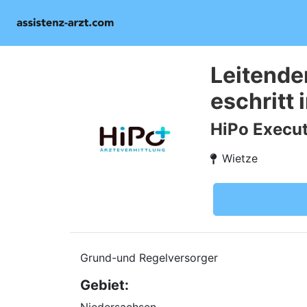
Leitende
eschritt
HiPo Execut
Wietze
Grund-und Regelversorger
Gebiet: