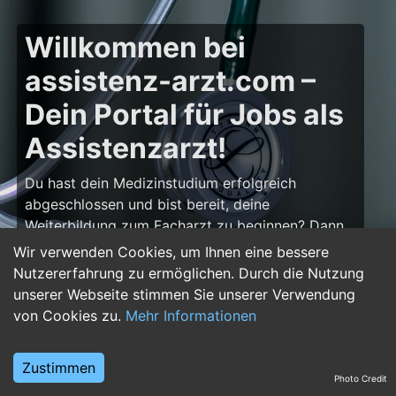
Willkommen bei
assistenz-arzt.com –
Dein Portal für Jobs als
Assistenzarzt!
Du hast dein Medizinstudium erfolgreich
abgeschlossen und bist bereit, deine
Weiterbildung zum Facharzt zu beginnen? Dann
bist du auf
assistenz-arzt.com
genau richtig!
Wir verwenden Cookies, um Ihnen eine bessere
Hier findest du zahlreiche Stellenangebote für
Nutzererfahrung zu ermöglichen. Durch die Nutzung
Assistenzärzte in allen Fachrichtungen – von der
unserer Webseite stimmen Sie unserer Verwendung
Inneren Medizin über die Chirurgie bis hin zur
von Cookies zu.
Mehr Informationen
Pädiatrie, Psychiatrie und Anästhesiologie. Starte
deine Karriere im Arztberuf und finde die
Zustimmen
passende Klinik oder Praxis für deinen nächsten
Photo Credit
Karriereschritt.