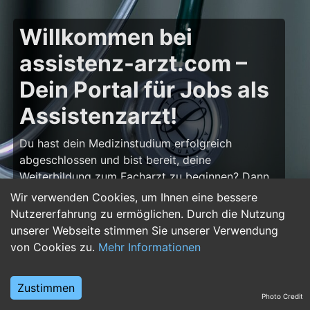
Willkommen bei
assistenz-arzt.com –
Dein Portal für Jobs als
Assistenzarzt!
Du hast dein Medizinstudium erfolgreich
abgeschlossen und bist bereit, deine
Weiterbildung zum Facharzt zu beginnen? Dann
bist du auf
assistenz-arzt.com
genau richtig!
Wir verwenden Cookies, um Ihnen eine bessere
Hier findest du zahlreiche Stellenangebote für
Nutzererfahrung zu ermöglichen. Durch die Nutzung
Assistenzärzte in allen Fachrichtungen – von der
unserer Webseite stimmen Sie unserer Verwendung
Inneren Medizin über die Chirurgie bis hin zur
von Cookies zu.
Mehr Informationen
Pädiatrie, Psychiatrie und Anästhesiologie. Starte
deine Karriere im Arztberuf und finde die
Zustimmen
passende Klinik oder Praxis für deinen nächsten
Photo Credit
Karriereschritt.