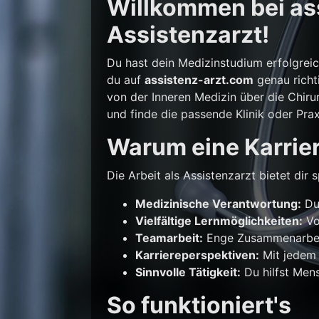
Willkommen bei ass
Assistenzarzt!
Du hast dein Medizinstudium erfolgrei
du auf
assistenz-arzt.com
genau richti
von der Inneren Medizin über die Chirur
und finde die passende Klinik oder Prax
Warum eine Karrier
Die Arbeit als Assistenzarzt bietet di
Medizinische Verantwortung:
Du 
Vielfältige Lernmöglichkeiten:
Vo
Teamarbeit:
Enge Zusammenarbeit
Karriereperspektiven:
Mit jedem 
Sinnvolle Tätigkeit:
Du hilfst Mens
So funktioniert's