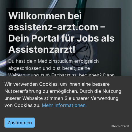
Willkommen bei
assistenz-arzt.com –
Dein Portal für Jobs als
Assistenzarzt!
Du hast dein Medizinstudium erfolgreich
abgeschlossen und bist bereit, deine
Weiterbildung zum Facharzt zu beginnen? Dann
bist du auf
assistenz-arzt.com
genau richtig!
Wir verwenden Cookies, um Ihnen eine bessere
Hier findest du zahlreiche Stellenangebote für
Nutzererfahrung zu ermöglichen. Durch die Nutzung
Assistenzärzte in allen Fachrichtungen – von der
unserer Webseite stimmen Sie unserer Verwendung
Inneren Medizin über die Chirurgie bis hin zur
von Cookies zu.
Mehr Informationen
Pädiatrie, Psychiatrie und Anästhesiologie. Starte
deine Karriere im Arztberuf und finde die
Zustimmen
passende Klinik oder Praxis für deinen nächsten
Photo Credit
Karriereschritt.