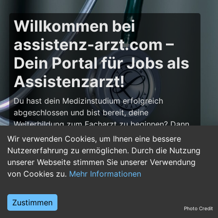
Willkommen bei
assistenz-arzt.com –
Dein Portal für Jobs als
Assistenzarzt!
Du hast dein Medizinstudium erfolgreich
abgeschlossen und bist bereit, deine
Weiterbildung zum Facharzt zu beginnen? Dann
bist du auf
assistenz-arzt.com
genau richtig!
Wir verwenden Cookies, um Ihnen eine bessere
Hier findest du zahlreiche Stellenangebote für
Nutzererfahrung zu ermöglichen. Durch die Nutzung
Assistenzärzte in allen Fachrichtungen – von der
unserer Webseite stimmen Sie unserer Verwendung
Inneren Medizin über die Chirurgie bis hin zur
von Cookies zu.
Mehr Informationen
Pädiatrie, Psychiatrie und Anästhesiologie. Starte
deine Karriere im Arztberuf und finde die
Zustimmen
passende Klinik oder Praxis für deinen nächsten
Photo Credit
Karriereschritt.