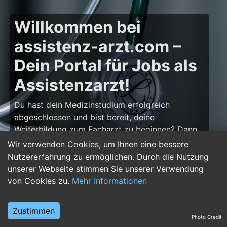
Willkommen bei
assistenz-arzt.com –
Dein Portal für Jobs als
Assistenzarzt!
Du hast dein Medizinstudium erfolgreich
abgeschlossen und bist bereit, deine
Weiterbildung zum Facharzt zu beginnen? Dann
bist du auf
assistenz-arzt.com
genau richtig!
Wir verwenden Cookies, um Ihnen eine bessere
Hier findest du zahlreiche Stellenangebote für
Nutzererfahrung zu ermöglichen. Durch die Nutzung
Assistenzärzte in allen Fachrichtungen – von der
unserer Webseite stimmen Sie unserer Verwendung
Inneren Medizin über die Chirurgie bis hin zur
von Cookies zu.
Mehr Informationen
Pädiatrie, Psychiatrie und Anästhesiologie. Starte
deine Karriere im Arztberuf und finde die
Zustimmen
passende Klinik oder Praxis für deinen nächsten
Photo Credit
Karriereschritt.