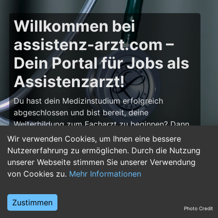
Willkommen bei
assistenz-arzt.com –
Dein Portal für Jobs als
Assistenzarzt!
Du hast dein Medizinstudium erfolgreich
abgeschlossen und bist bereit, deine
Weiterbildung zum Facharzt zu beginnen? Dann
bist du auf
assistenz-arzt.com
genau richtig!
Wir verwenden Cookies, um Ihnen eine bessere
Hier findest du zahlreiche Stellenangebote für
Nutzererfahrung zu ermöglichen. Durch die Nutzung
Assistenzärzte in allen Fachrichtungen – von der
unserer Webseite stimmen Sie unserer Verwendung
Inneren Medizin über die Chirurgie bis hin zur
von Cookies zu.
Mehr Informationen
Pädiatrie, Psychiatrie und Anästhesiologie. Starte
deine Karriere im Arztberuf und finde die
Zustimmen
passende Klinik oder Praxis für deinen nächsten
Photo Credit
Karriereschritt.