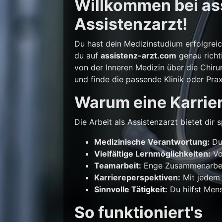
Willkommen bei ass
Assistenzarzt!
Du hast dein Medizinstudium erfolgrei
du auf
assistenz-arzt.com
genau richti
von der Inneren Medizin über die Chirur
und finde die passende Klinik oder Prax
Warum eine Karrier
Die Arbeit als Assistenzarzt bietet di
Medizinische Verantwortung:
Du 
Vielfältige Lernmöglichkeiten:
Vo
Teamarbeit:
Enge Zusammenarbeit
Karriereperspektiven:
Mit jedem 
Sinnvolle Tätigkeit:
Du hilfst Mens
So funktioniert's