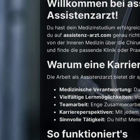
Willkommen bei ass
Assistenzarzt!
Du hast dein Medizinstudium erfolgrei
du auf
assistenz-arzt.com
genau richti
von der Inneren Medizin über die Chirur
und finde die passende Klinik oder Prax
Warum eine Karrier
Die Arbeit als Assistenzarzt bietet di
Medizinische Verantwortung:
Du 
Vielfältige Lernmöglichkeiten:
Vo
Teamarbeit:
Enge Zusammenarbeit
Karriereperspektiven:
Mit jedem 
Sinnvolle Tätigkeit:
Du hilfst Mens
So funktioniert's