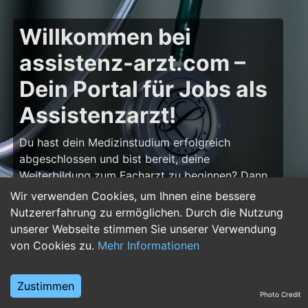
Willkommen bei
assistenz-arzt.com –
Dein Portal für Jobs als
Assistenzarzt!
Du hast dein Medizinstudium erfolgreich
abgeschlossen und bist bereit, deine
Weiterbildung zum Facharzt zu beginnen? Dann
bist du auf
assistenz-arzt.com
genau richtig!
Wir verwenden Cookies, um Ihnen eine bessere
Hier findest du zahlreiche Stellenangebote für
Nutzererfahrung zu ermöglichen. Durch die Nutzung
Assistenzärzte in allen Fachrichtungen – von der
unserer Webseite stimmen Sie unserer Verwendung
Inneren Medizin über die Chirurgie bis hin zur
von Cookies zu.
Mehr Informationen
Pädiatrie, Psychiatrie und Anästhesiologie. Starte
deine Karriere im Arztberuf und finde die
Zustimmen
passende Klinik oder Praxis für deinen nächsten
Photo Credit
Karriereschritt.