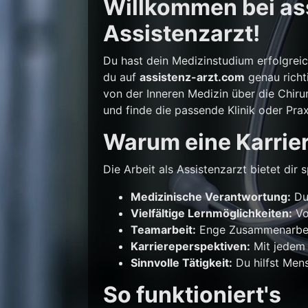
Willkommen bei ass
Assistenzarzt!
Du hast dein Medizinstudium erfolgrei
du auf
assistenz-arzt.com
genau richti
von der Inneren Medizin über die Chirur
und finde die passende Klinik oder Prax
Warum eine Karrier
Die Arbeit als Assistenzarzt bietet di
Medizinische Verantwortung:
Du 
Vielfältige Lernmöglichkeiten:
Vo
Teamarbeit:
Enge Zusammenarbeit
Karriereperspektiven:
Mit jedem 
Sinnvolle Tätigkeit:
Du hilfst Mens
So funktioniert's