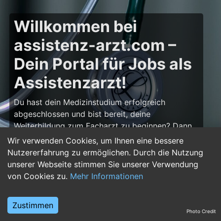
Willkommen bei
assistenz-arzt.com –
Dein Portal für Jobs als
Assistenzarzt!
Du hast dein Medizinstudium erfolgreich
abgeschlossen und bist bereit, deine
Weiterbildung zum Facharzt zu beginnen? Dann
bist du auf
assistenz-arzt.com
genau richtig!
Wir verwenden Cookies, um Ihnen eine bessere
Hier findest du zahlreiche Stellenangebote für
Nutzererfahrung zu ermöglichen. Durch die Nutzung
Assistenzärzte in allen Fachrichtungen – von der
unserer Webseite stimmen Sie unserer Verwendung
Inneren Medizin über die Chirurgie bis hin zur
von Cookies zu.
Mehr Informationen
Pädiatrie, Psychiatrie und Anästhesiologie. Starte
deine Karriere im Arztberuf und finde die
Zustimmen
passende Klinik oder Praxis für deinen nächsten
Photo Credit
Karriereschritt.