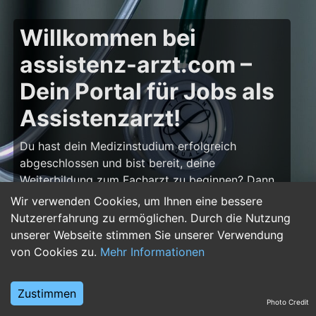
Willkommen bei
assistenz-arzt.com –
Dein Portal für Jobs als
Assistenzarzt!
Du hast dein Medizinstudium erfolgreich
abgeschlossen und bist bereit, deine
Weiterbildung zum Facharzt zu beginnen? Dann
bist du auf
assistenz-arzt.com
genau richtig!
Wir verwenden Cookies, um Ihnen eine bessere
Hier findest du zahlreiche Stellenangebote für
Nutzererfahrung zu ermöglichen. Durch die Nutzung
Assistenzärzte in allen Fachrichtungen – von der
unserer Webseite stimmen Sie unserer Verwendung
Inneren Medizin über die Chirurgie bis hin zur
von Cookies zu.
Mehr Informationen
Pädiatrie, Psychiatrie und Anästhesiologie. Starte
deine Karriere im Arztberuf und finde die
Zustimmen
passende Klinik oder Praxis für deinen nächsten
Photo Credit
Karriereschritt.