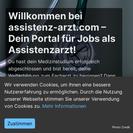
Willkommen bei
assistenz-arzt.com –
Dein Portal für Jobs als
Assistenzarzt!
Du hast dein Medizinstudium erfolgreich
abgeschlossen und bist bereit, deine
Weiterbildung zum Facharzt zu beginnen? Dann
bist du auf
assistenz-arzt.com
genau richtig!
Wir verwenden Cookies, um Ihnen eine bessere
Hier findest du zahlreiche Stellenangebote für
Nutzererfahrung zu ermöglichen. Durch die Nutzung
Assistenzärzte in allen Fachrichtungen – von der
unserer Webseite stimmen Sie unserer Verwendung
Inneren Medizin über die Chirurgie bis hin zur
von Cookies zu.
Mehr Informationen
Pädiatrie, Psychiatrie und Anästhesiologie. Starte
deine Karriere im Arztberuf und finde die
Zustimmen
passende Klinik oder Praxis für deinen nächsten
Photo Credit
Karriereschritt.