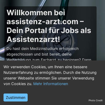
Willkommen bei
assistenz-arzt.com –
Dein Portal für Jobs als
Assistenzarzt!
Du hast dein Medizinstudium erfolgreich
abgeschlossen und bist bereit, deine
Weiterbildung zum Facharzt zu beginnen? Dann
bist du auf
assistenz-arzt.com
genau richtig!
Wir verwenden Cookies, um Ihnen eine bessere
Hier findest du zahlreiche Stellenangebote für
Nutzererfahrung zu ermöglichen. Durch die Nutzung
Assistenzärzte in allen Fachrichtungen – von der
unserer Webseite stimmen Sie unserer Verwendung
Inneren Medizin über die Chirurgie bis hin zur
von Cookies zu.
Mehr Informationen
Pädiatrie, Psychiatrie und Anästhesiologie. Starte
deine Karriere im Arztberuf und finde die
Zustimmen
passende Klinik oder Praxis für deinen nächsten
Photo Credit
Karriereschritt.