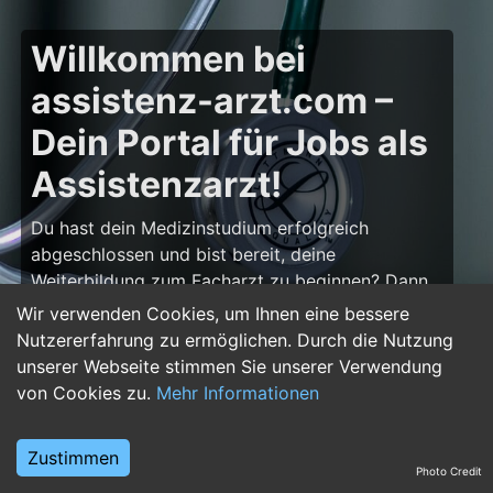
Willkommen bei
assistenz-arzt.com –
Dein Portal für Jobs als
Assistenzarzt!
Du hast dein Medizinstudium erfolgreich
abgeschlossen und bist bereit, deine
Weiterbildung zum Facharzt zu beginnen? Dann
bist du auf
assistenz-arzt.com
genau richtig!
Wir verwenden Cookies, um Ihnen eine bessere
Hier findest du zahlreiche Stellenangebote für
Nutzererfahrung zu ermöglichen. Durch die Nutzung
Assistenzärzte in allen Fachrichtungen – von der
unserer Webseite stimmen Sie unserer Verwendung
Inneren Medizin über die Chirurgie bis hin zur
von Cookies zu.
Mehr Informationen
Pädiatrie, Psychiatrie und Anästhesiologie. Starte
deine Karriere im Arztberuf und finde die
Zustimmen
passende Klinik oder Praxis für deinen nächsten
Photo Credit
Karriereschritt.