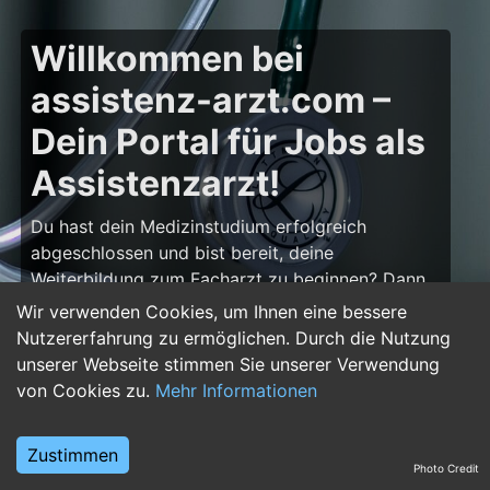
Willkommen bei
assistenz-arzt.com –
Dein Portal für Jobs als
Assistenzarzt!
Du hast dein Medizinstudium erfolgreich
abgeschlossen und bist bereit, deine
Weiterbildung zum Facharzt zu beginnen? Dann
bist du auf
assistenz-arzt.com
genau richtig!
Wir verwenden Cookies, um Ihnen eine bessere
Hier findest du zahlreiche Stellenangebote für
Nutzererfahrung zu ermöglichen. Durch die Nutzung
Assistenzärzte in allen Fachrichtungen – von der
unserer Webseite stimmen Sie unserer Verwendung
Inneren Medizin über die Chirurgie bis hin zur
von Cookies zu.
Mehr Informationen
Pädiatrie, Psychiatrie und Anästhesiologie. Starte
deine Karriere im Arztberuf und finde die
Zustimmen
passende Klinik oder Praxis für deinen nächsten
Photo Credit
Karriereschritt.