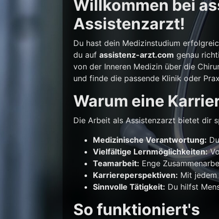
Willkommen bei ass
Assistenzarzt!
Du hast dein Medizinstudium erfolgrei
du auf
assistenz-arzt.com
genau richti
von der Inneren Medizin über die Chirur
und finde die passende Klinik oder Prax
Warum eine Karrier
Die Arbeit als Assistenzarzt bietet di
Medizinische Verantwortung:
Du 
Vielfältige Lernmöglichkeiten:
Vo
Teamarbeit:
Enge Zusammenarbeit
Karriereperspektiven:
Mit jedem 
Sinnvolle Tätigkeit:
Du hilfst Mens
So funktioniert's