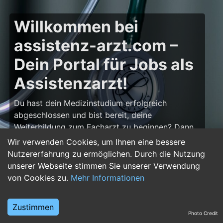
Willkommen bei
assistenz-arzt.com –
Dein Portal für Jobs als
Assistenzarzt!
Du hast dein Medizinstudium erfolgreich
abgeschlossen und bist bereit, deine
Weiterbildung zum Facharzt zu beginnen? Dann
bist du auf
assistenz-arzt.com
genau richtig!
Wir verwenden Cookies, um Ihnen eine bessere
Hier findest du zahlreiche Stellenangebote für
Nutzererfahrung zu ermöglichen. Durch die Nutzung
Assistenzärzte in allen Fachrichtungen – von der
unserer Webseite stimmen Sie unserer Verwendung
Inneren Medizin über die Chirurgie bis hin zur
von Cookies zu.
Mehr Informationen
Pädiatrie, Psychiatrie und Anästhesiologie. Starte
deine Karriere im Arztberuf und finde die
Zustimmen
passende Klinik oder Praxis für deinen nächsten
Photo Credit
Karriereschritt.