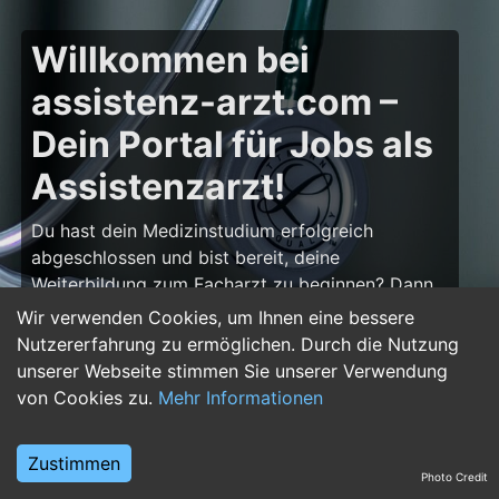
Willkommen bei
assistenz-arzt.com –
Dein Portal für Jobs als
Assistenzarzt!
Du hast dein Medizinstudium erfolgreich
abgeschlossen und bist bereit, deine
Weiterbildung zum Facharzt zu beginnen? Dann
bist du auf
assistenz-arzt.com
genau richtig!
Wir verwenden Cookies, um Ihnen eine bessere
Hier findest du zahlreiche Stellenangebote für
Nutzererfahrung zu ermöglichen. Durch die Nutzung
Assistenzärzte in allen Fachrichtungen – von der
unserer Webseite stimmen Sie unserer Verwendung
Inneren Medizin über die Chirurgie bis hin zur
von Cookies zu.
Mehr Informationen
Pädiatrie, Psychiatrie und Anästhesiologie. Starte
deine Karriere im Arztberuf und finde die
Zustimmen
passende Klinik oder Praxis für deinen nächsten
Photo Credit
Karriereschritt.