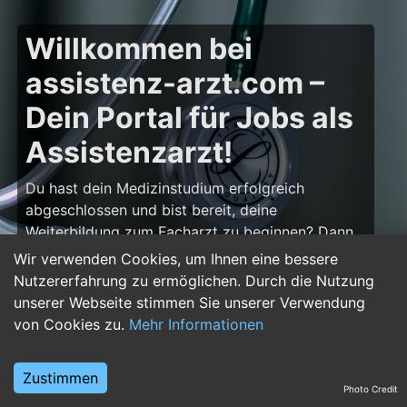
Willkommen bei
assistenz-arzt.com –
Dein Portal für Jobs als
Assistenzarzt!
Du hast dein Medizinstudium erfolgreich
abgeschlossen und bist bereit, deine
Weiterbildung zum Facharzt zu beginnen? Dann
bist du auf
assistenz-arzt.com
genau richtig!
Wir verwenden Cookies, um Ihnen eine bessere
Hier findest du zahlreiche Stellenangebote für
Nutzererfahrung zu ermöglichen. Durch die Nutzung
Assistenzärzte in allen Fachrichtungen – von der
unserer Webseite stimmen Sie unserer Verwendung
Inneren Medizin über die Chirurgie bis hin zur
von Cookies zu.
Mehr Informationen
Pädiatrie, Psychiatrie und Anästhesiologie. Starte
deine Karriere im Arztberuf und finde die
Zustimmen
passende Klinik oder Praxis für deinen nächsten
Photo Credit
Karriereschritt.