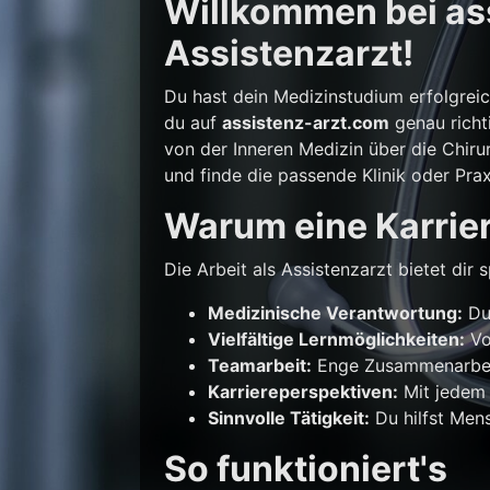
Willkommen bei ass
Assistenzarzt!
Du hast dein Medizinstudium erfolgrei
du auf
assistenz-arzt.com
genau richti
von der Inneren Medizin über die Chirur
und finde die passende Klinik oder Prax
Warum eine Karrier
Die Arbeit als Assistenzarzt bietet di
Medizinische Verantwortung:
Du 
Vielfältige Lernmöglichkeiten:
Vo
Teamarbeit:
Enge Zusammenarbeit
Karriereperspektiven:
Mit jedem 
Sinnvolle Tätigkeit:
Du hilfst Mens
So funktioniert's