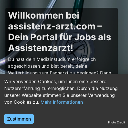
Willkommen bei
assistenz-arzt.com –
Dein Portal für Jobs als
Assistenzarzt!
Du hast dein Medizinstudium erfolgreich
abgeschlossen und bist bereit, deine
Weiterbildung zum Facharzt zu beginnen? Dann
bist du auf
assistenz-arzt.com
genau richtig!
Wir verwenden Cookies, um Ihnen eine bessere
Hier findest du zahlreiche Stellenangebote für
Nutzererfahrung zu ermöglichen. Durch die Nutzung
Assistenzärzte in allen Fachrichtungen – von der
unserer Webseite stimmen Sie unserer Verwendung
Inneren Medizin über die Chirurgie bis hin zur
von Cookies zu.
Mehr Informationen
Pädiatrie, Psychiatrie und Anästhesiologie. Starte
deine Karriere im Arztberuf und finde die
Zustimmen
passende Klinik oder Praxis für deinen nächsten
Photo Credit
Karriereschritt.